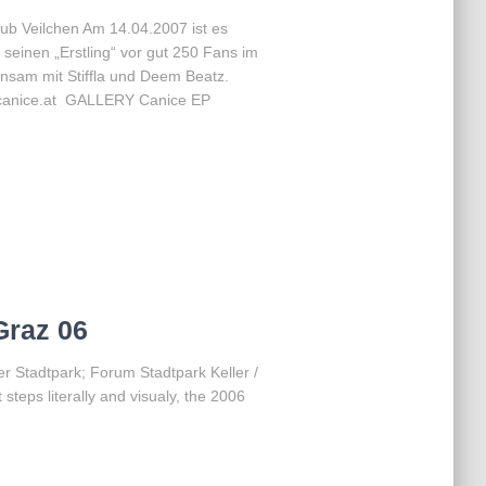
b Veilchen Am 14.04.2007 ist es
seinen „Erstling“ vor gut 250 Fans im
nsam mit Stiffla und Deem Beatz.
w.canice.at GALLERY Canice EP
l]
Graz 06
 Stadtpark; Forum Stadtpark Keller /
steps literally and visualy, the 2006