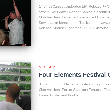
14.04.07Canice „Underdog EP“ Release @ Clu
soweit. Der Grazer Rapper Canice präsentiert 
Club Veilchen. Produziert wurde die EP gemei
Downloaden könnt ihr die Tracks unter: ww
Release [kirousel]underdog,500,350[/kirouse
ALLGEMEIN
Four Elements Festival 
08.07.06 Four Elements Festival 06 @ Grazer
Club Veilchen; Forum Stadtpark Terrasse First 
Promo Poster and Booklet: