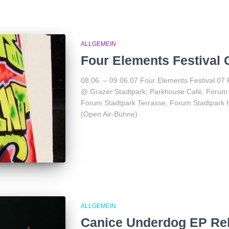
ALLGEMEIN
Four Elements Festival 
08.06. – 09.06.07 Four Elements Festival 07
@ Grazer Stadtpark; Parkhouse Café; Forum St
Forum Stadtpark Terrasse; Forum Stadtpark
(Open Air-Bühne)
ALLGEMEIN
Canice Underdog EP Re