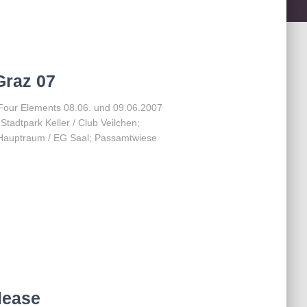
Graz 07
 Four Elements 08.06. und 09.06.2007
adtpark Keller / Club Veilchen;
 Hauptraum / EG Saal; Passamtwiese
lease