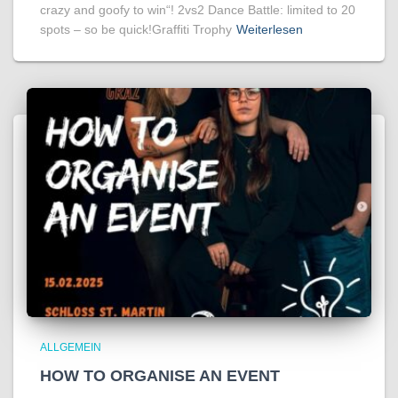
crazy and goofy to win“! 2vs2 Dance Battle: limited to 20
spots – so be quick!Graffiti Trophy
Weiterlesen
ALLGEMEIN
HOW TO ORGANISE AN EVENT