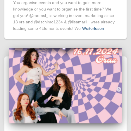
You organise events and you want to gain more
knowledge or you want to organise the first time? We
got you! @raemsl_ is working in event marketing since
13 yrs and @dschimo1234 & @lisamarli_ were already
leading some 4Elements events! We
Weiterlesen