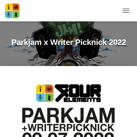
NAVI
Parkjam x Writer Picknick 2022