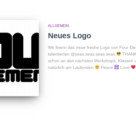
ALLGEMEIN
Neues Logo
Wir feiern das neue freshe Logo von Four Ele
talentierten @seas.seas.seas.seas
THAN
schon an den nächsten Workshops, Klassen un
natürlich am Laufenden
Peace
Love