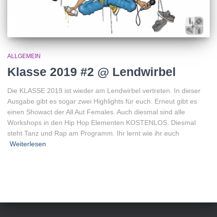
ALLGEMEIN
Klasse 2019 #2 @ Lendwirbel
Die KLASSE 2019 ist wieder am Lendwirbel vertreten. In dieser
Ausgabe gibt es sogar zwei Highlights für euch. Erneut gibt es
einen Showact der All Aut Females. Auch diesmal sind alle
Workshops in den Hip Hop Elementen KOSTENLOS. Diesmal
steht Tanz und Rap am Programm. Ihr lernt wie ihr euch
Weiterlesen