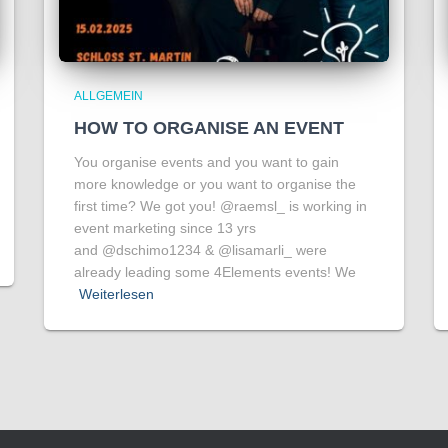
ALLGEMEIN
HOW TO ORGANISE AN EVENT
You organise events and you want to gain
more knowledge or you want to organise the
first time? We got you! @raemsl_ is working in
event marketing since 13 yrs
and @dschimo1234 & @lisamarli_ were
already leading some 4Elements events! We
Weiterlesen