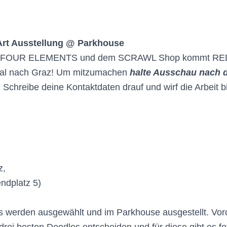
Art Ausstellung @ Parkhouse
mit FOUR ELEMENTS und dem SCRAWL Shop kommt R
al nach Graz! Um mitzumachen
halte Ausschau nach 
. Schreibe deine Kontaktdaten drauf und wirf die Arbeit bi
z,
dplatz 5)
s werden ausgewählt und im Parkhouse ausgestellt. Voro
drei besten Doodles entscheiden und für diese gibt es fe