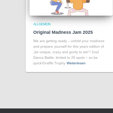
ALLGEMEIN
Original Madness Jam 2025
We are getting ready – unfold your madness
and prepare yourself for this years edition of
„be unique, crazy and goofy to win“! 2vs2
Dance Battle: limited to 20 spots – so be
quick!Graffiti Trophy
Weiterlesen