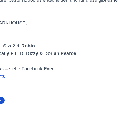
ARKHOUSE,
:
s:
Size2 & Robin
ally Fit“ Dj Dizzy & Dorian Pearce
ks – siehe Facebook Event:
nts
N