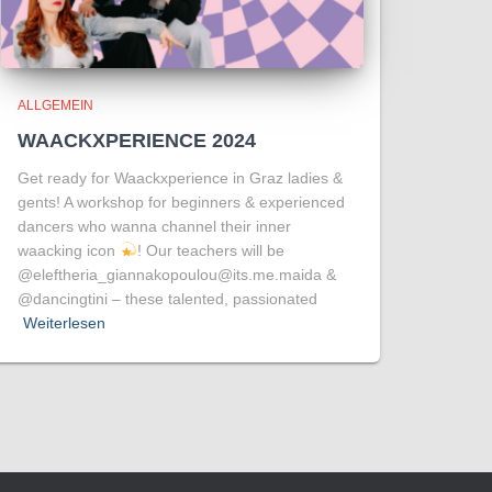
ALLGEMEIN
WAACKXPERIENCE 2024
Get ready for Waackxperience in Graz ladies &
gents! A workshop for beginners & experienced
dancers who wanna channel their inner
waacking icon
! Our teachers will be
@eleftheria_giannakopoulou@its.me.maida &
@dancingtini – these talented, passionated
Weiterlesen