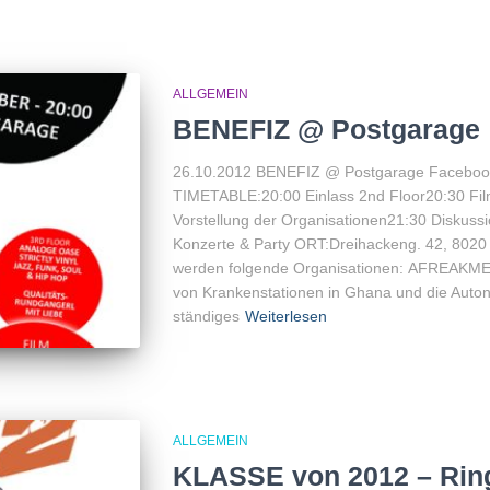
ALLGEMEIN
BENEFIZ @ Postgarage
26.10.2012 BENEFIZ @ Postgarage Facebook
TIMETABLE:20:00 Einlass 2nd Floor20:30 Fil
Vorstellung der Organisationen21:30 Diskussio
Konzerte & Party ORT:Dreihackeng. 42, 8020
werden folgende Organisationen: AFREAKMED
von Krankenstationen in Ghana und die Auton
ständiges
Weiterlesen
ALLGEMEIN
KLASSE von 2012 – Ring