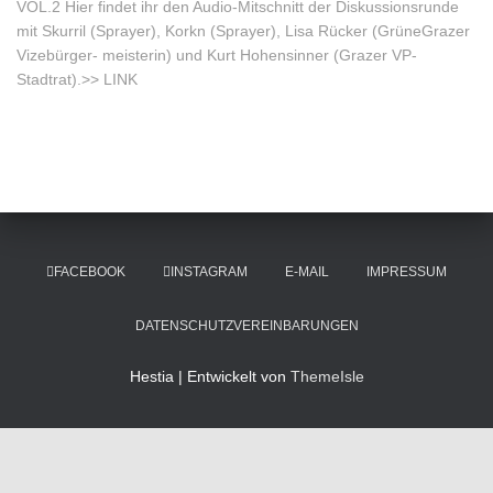
VOL.2 Hier findet ihr den Audio-Mitschnitt der Diskussionsrunde
mit Skurril (Sprayer), Korkn (Sprayer), Lisa Rücker (GrüneGrazer
Vizebürger- meisterin) und Kurt Hohensinner (Grazer VP-
Stadtrat).>> LINK
FACEBOOK
INSTAGRAM
E-MAIL
IMPRESSUM
DATENSCHUTZVEREINBARUNGEN
Hestia | Entwickelt von
ThemeIsle