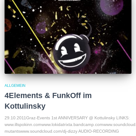
ALLGEMEIN
4Elements & FunkOff im
Kottulinsky
29.10.2011Graz-Events 1st ANNIVERSARY @ Kottulinsky LINKS:
www.illspokinn.comwww.lokidatrixta.bandcamp.comwww.soundcloud
mutantswww.soundcloud.com/dj-dizzy AUDIO-RECORDING