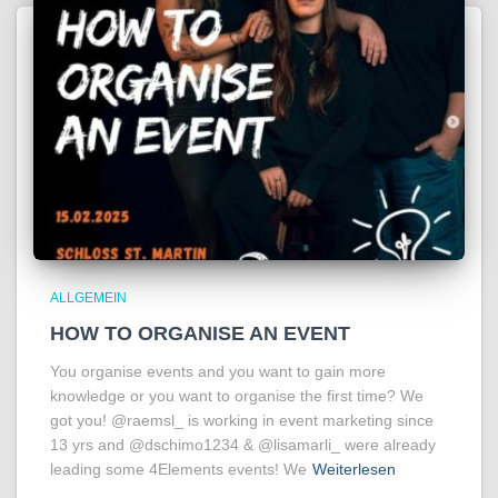
ALLGEMEIN
HOW TO ORGANISE AN EVENT
You organise events and you want to gain more
knowledge or you want to organise the first time? We
got you! @raemsl_ is working in event marketing since
13 yrs and @dschimo1234 & @lisamarli_ were already
leading some 4Elements events! We
Weiterlesen