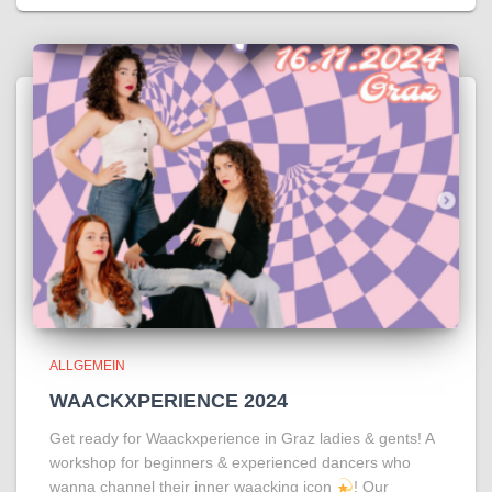
ALLGEMEIN
WAACKXPERIENCE 2024
Get ready for Waackxperience in Graz ladies & gents! A
workshop for beginners & experienced dancers who
wanna channel their inner waacking icon
! Our