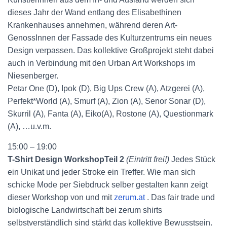
dieses Jahr der Wand entlang des Elisabethinen
Krankenhauses annehmen, während deren Art-
GenossInnen der Fassade des Kulturzentrums ein neues
Design verpassen. Das kollektive Großprojekt steht dabei
auch in Verbindung mit den Urban Art Workshops im
Niesenberger.
Petar One (D), Ipok (D), Big Ups Crew (A), Atzgerei (A),
Perfekt*World (A), Smurf (A), Zion (A), Senor Sonar (D),
Skurril (A), Fanta (A), Eiko(A), Rostone (A), Questionmark
(A), …u.v.m.
15:00 – 19:00
T-Shirt Design WorkshopTeil 2
(Eintritt frei!)
Jedes Stück
ein Unikat und jeder Stroke ein Treffer. Wie man sich
schicke Mode per Siebdruck selber gestalten kann zeigt
dieser Workshop von und mit
zerum.at
. Das fair trade und
biologische Landwirtschaft bei zerum shirts
selbstverständlich sind stärkt das kollektive Bewusstsein.