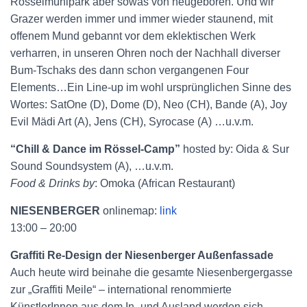
Rösselmühlpark aber sowas von neugeboren. Und wir
Grazer werden immer und immer wieder staunend, mit
offenem Mund gebannt vor dem eklektischen Werk
verharren, in unseren Ohren noch der Nachhall diverser
Bum-Tschaks des dann schon vergangenen Four
Elements…Ein Line-up im wohl ursprünglichen Sinne des
Wortes: SatOne (D), Dome (D), Neo (CH), Bande (A), Joy
Evil Mädi Art (A), Jens (CH), Syrocase (A) …u.v.m.
“Chill & Dance im Rössel-Camp”
hosted by: Oida & Sur
Sound Soundsystem (A), …u.v.m.
Food & Drinks by
: Omoka (African Restaurant)
NIESENBERGER
onlinemap:
link
13:00 – 20:00
Graffiti Re-Design der Niesenberger Außenfassade
Auch heute wird beinahe die gesamte Niesenbergergasse
zur „Graffiti Meile“ – international renommierte
KünstlerInnen aus dem In- und Ausland werden sich