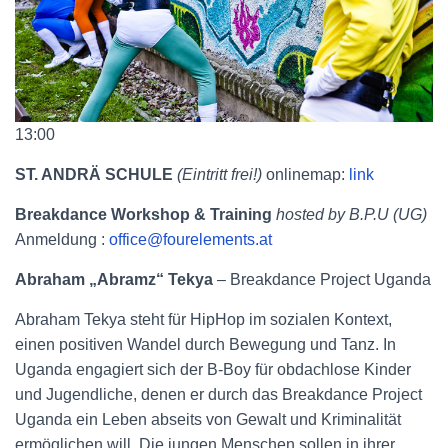
13:00
ST. ANDRÄ SCHULE
(Eintritt frei!)
onlinemap:
link
Breakdance Workshop & Training
hosted by B.P.U (UG)
Anmeldung :
office@fourelements.at
Abraham „Abramz“ Tekya
– Breakdance Project Uganda
Abraham Tekya steht für HipHop im sozialen Kontext,
einen positiven Wandel durch Bewegung und Tanz. In
Uganda engagiert sich der B-Boy für obdachlose Kinder
und Jugendliche, denen er durch das Breakdance Project
Uganda ein Leben abseits von Gewalt und Kriminalität
ermöglichen will. Die jungen Menschen sollen in ihrer