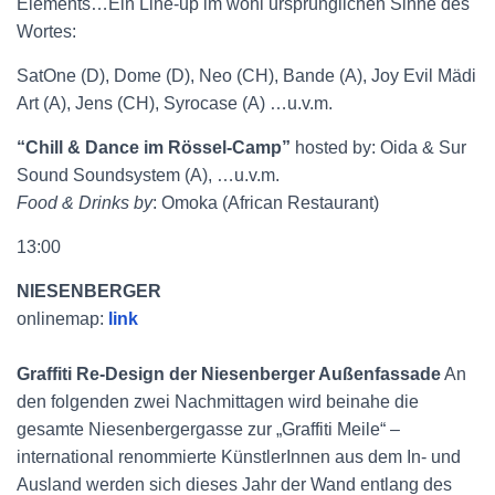
Elements…Ein Line-up im wohl ursprünglichen Sinne des
Wortes:
SatOne (D), Dome (D), Neo (CH), Bande (A), Joy Evil Mädi
Art (A), Jens (CH), Syrocase (A) …u.v.m.
“Chill & Dance im Rössel-Camp”
hosted by: Oida & Sur
Sound Soundsystem (A), …u.v.m.
Food & Drinks by
: Omoka (African Restaurant)
13:00
NIESENBERGER
onlinemap:
link
Graffiti Re-Design der Niesenberger Außenfassade
An
den folgenden zwei Nachmittagen wird beinahe die
gesamte Niesenbergergasse zur „Graffiti Meile“ –
international renommierte KünstlerInnen aus dem In- und
Ausland werden sich dieses Jahr der Wand entlang des