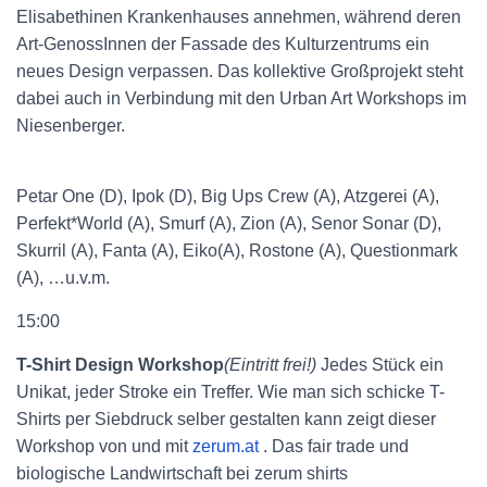
Elisabethinen Krankenhauses annehmen, während deren
Art-GenossInnen der Fassade des Kulturzentrums ein
neues Design verpassen. Das kollektive Großprojekt steht
dabei auch in Verbindung mit den Urban Art Workshops im
Niesenberger.
Petar One (D), Ipok (D), Big Ups Crew (A), Atzgerei (A),
Perfekt*World (A), Smurf (A), Zion (A), Senor Sonar (D),
Skurril (A), Fanta (A), Eiko(A), Rostone (A), Questionmark
(A), …u.v.m.
15:00
T-Shirt Design Workshop
(Eintritt frei!)
Jedes Stück ein
Unikat, jeder Stroke ein Treffer. Wie man sich schicke T-
Shirts per Siebdruck selber gestalten kann zeigt dieser
Workshop von und mit
zerum.at
. Das fair trade und
biologische Landwirtschaft bei zerum shirts