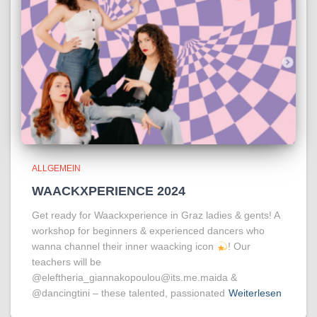
ALLGEMEIN
WAACKXPERIENCE 2024
Get ready for Waackxperience in Graz ladies & gents! A
workshop for beginners & experienced dancers who
wanna channel their inner waacking icon
! Our
teachers will be
@eleftheria_giannakopoulou@its.me.maida &
@dancingtini – these talented, passionated
Weiterlesen