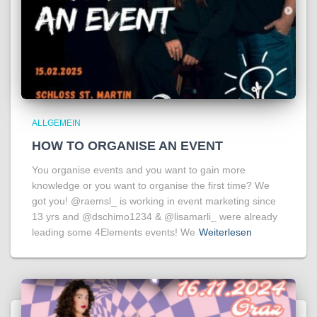
ALLGEMEIN
HOW TO ORGANISE AN EVENT
You organise events and you want to gain more
knowledge or you want to organise the first time? We
got you! @raemsl_ is working in event marketing since
13 yrs and @dschimo1234 & @lisamarli_ were already
leading some 4Elements events! We
Weiterlesen