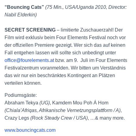
“Bouncing Cats”
(75 Min., USA/Uganda 2010, Director:
Nabil Elderkin)
SECRET SCREENING
– limitierte Zuschauerzahl! Der
Film wird exklusiv beim Four Elements Festival noch vor
der offiziellen Premiere gezeigt. Wer sich das auf keinen
Fall entgehen lassen will sollte sich unbedingt unter
office@fourelements.at
bzw. am 9. Juli im Four Elements
Festivalzentrum voranmelden. Wir bitten um Verständnis
das wir nur ein beschränktes Kontingent an Plätzen
verteilen können.
Podiumsgäste:
Abraham Tekya
(UG)
, Kamdem Mou Poh Á Hom
(Chiala’Afriqas, Afrikanische Vernetzungsplattform / A)
,
Crazy Legs
(Rock Steady Crew / USA)
, …& many more.
www.bouncingcats.com