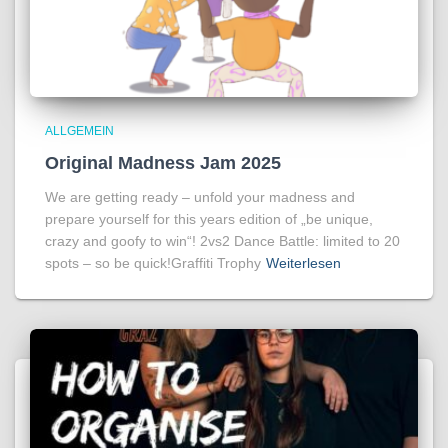
ALLGEMEIN
Original Madness Jam 2025
We are getting ready – unfold your madness and
prepare yourself for this years edition of „be unique,
crazy and goofy to win“! 2vs2 Dance Battle: limited to 20
spots – so be quick!Graffiti Trophy
Weiterlesen