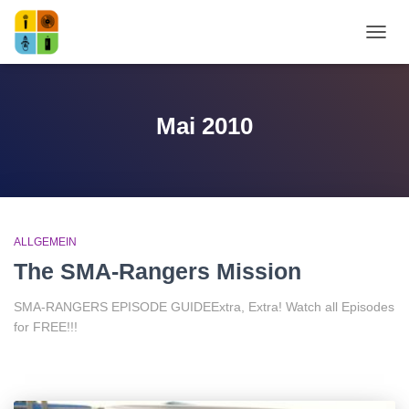
NAVI
Mai 2010
ALLGEMEIN
The SMA-Rangers Mission
SMA-RANGERS EPISODE GUIDEExtra, Extra! Watch all Episodes
for FREE!!!