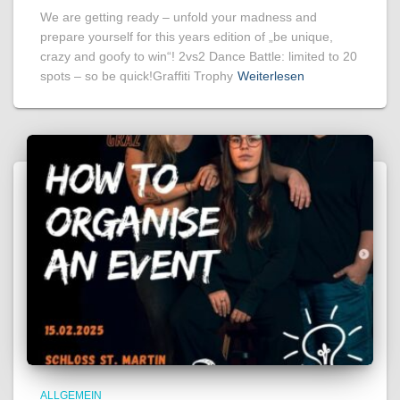
We are getting ready – unfold your madness and
prepare yourself for this years edition of „be unique,
crazy and goofy to win“! 2vs2 Dance Battle: limited to 20
spots – so be quick!Graffiti Trophy
Weiterlesen
ALLGEMEIN