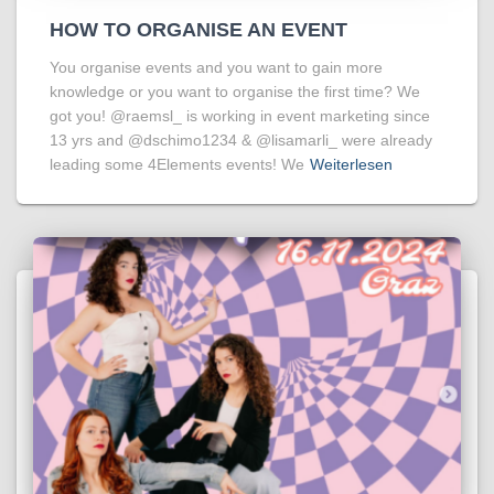
HOW TO ORGANISE AN EVENT
You organise events and you want to gain more
knowledge or you want to organise the first time? We
got you! @raemsl_ is working in event marketing since
13 yrs and @dschimo1234 & @lisamarli_ were already
leading some 4Elements events! We
Weiterlesen