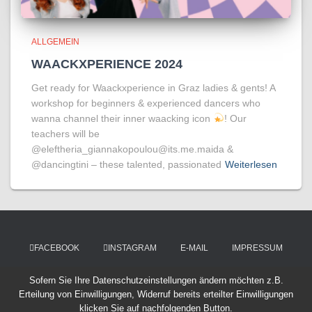
ALLGEMEIN
WAACKXPERIENCE 2024
Get ready for Waackxperience in Graz ladies & gents! A
workshop for beginners & experienced dancers who
wanna channel their inner waacking icon
! Our
teachers will be
@eleftheria_giannakopoulou@its.me.maida &
@dancingtini – these talented, passionated
Weiterlesen
FACEBOOK
INSTAGRAM
E-MAIL
IMPRESSUM
Sofern Sie Ihre Datenschutzeinstellungen ändern möchten z.B.
DATENSCHUTZVEREINBARUNGEN
Erteilung von Einwilligungen, Widerruf bereits erteilter Einwilligungen
klicken Sie auf nachfolgenden Button.