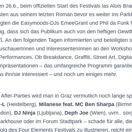
26.6., beim offiziellen Start des Festivals las Alois Bra
ten aus seinem letzten Roman bevor es weiter ins Park
orgten die Easymoods-DJs EmeeGrant und Phil da Funk fü
g, dass sich das Publikum auch von den heftigen Gewit
ß. An den folgenden Tagen informierten und beteiligten s
uschauerInnen und InteressentenInnen an den Workshop
erformances. Ob Breakdance, Graffiti, Street Art, Digit
lmpräsentationen – das umfangreiche Programm garantie
s ihn/sie interessiert – und noch um einiges mehr.
 After-Parties wird man in Graz vermutlich noch lange s
-L
(Heidelberg),
Milanese feat. MC Ben Sharpa
(Birmi
don),
DJ Ninja
(Ljubljana),
Deph Joe
(Wien), uvm.. sorg
arkhouse oder im Forum Stadtpark – schade für alle, di
g des Four Elements Festivals zu illustrieren, reicht ein