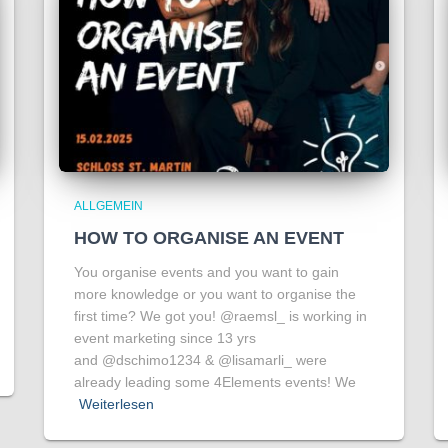
ALLGEMEIN
HOW TO ORGANISE AN EVENT
You organise events and you want to gain
more knowledge or you want to organise the
first time? We got you! @raemsl_ is working in
event marketing since 13 yrs
and @dschimo1234 & @lisamarli_ were
already leading some 4Elements events! We
Weiterlesen