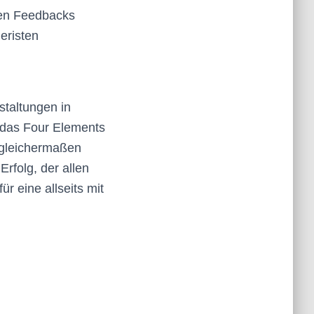
ven Feedbacks
eristen
staltungen in
e das Four Elements
 gleichermaßen
rfolg, der allen
ür eine allseits mit