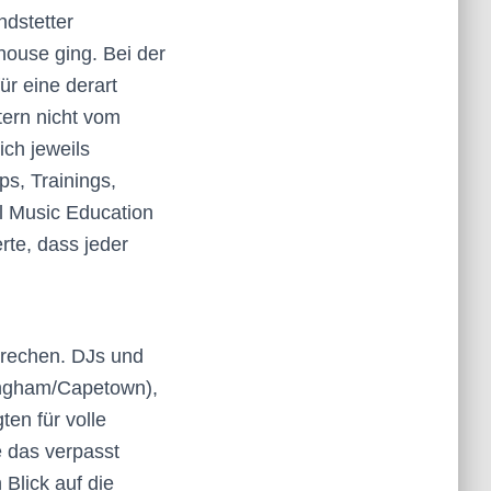
ndstetter
house ging. Bei der
r eine derart
tern nicht vom
ich jeweils
s, Trainings,
al Music Education
rte, dass jeder
prechen. DJs und
ngham/Capetown),
ten für volle
e das verpasst
 Blick auf die