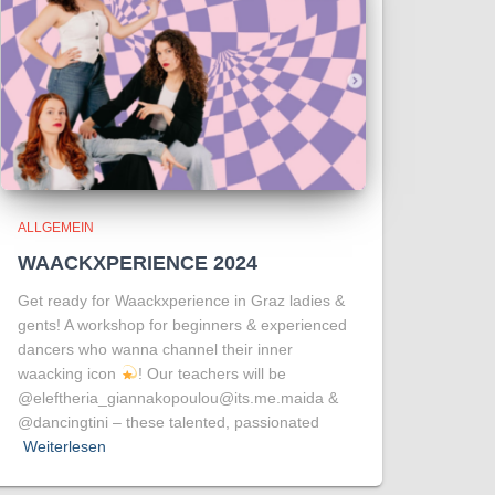
ALLGEMEIN
WAACKXPERIENCE 2024
Get ready for Waackxperience in Graz ladies &
gents! A workshop for beginners & experienced
dancers who wanna channel their inner
waacking icon
! Our teachers will be
@eleftheria_giannakopoulou@its.me.maida &
@dancingtini – these talented, passionated
Weiterlesen