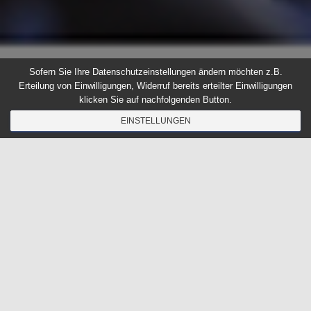
Sofern Sie Ihre Datenschutzeinstellungen ändern möchten z.B.
Erteilung von Einwilligungen, Widerruf bereits erteilter Einwilligungen
klicken Sie auf nachfolgenden Button.
EINSTELLUNGEN
Ey yaaaoohh Brüder und
Schwestern!
Willkommen bei der offiziellen Seite von Four
Elements. Wir sind ein gemeinnütziger Verein,
der sich für den Hip Hop groß macht! Breakin,